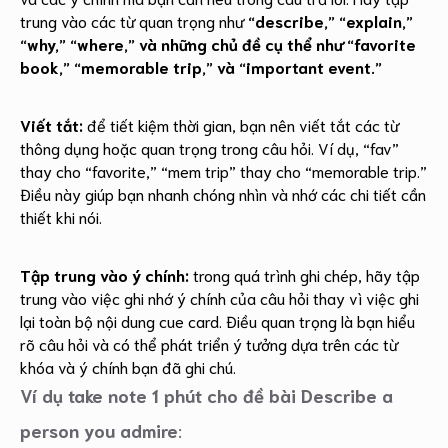
trung vào các từ quan trọng như
“describe,” “explain,”
“why,” “where,” và những chủ đề cụ thể như “favorite
book,” “memorable trip,” và “important event.”
Viết tắt:
để tiết kiệm thời gian, bạn nên viết tắt các từ
thông dụng hoặc quan trọng trong câu hỏi. Ví dụ, “fav”
thay cho “favorite,” “mem trip” thay cho “memorable trip.”
Điều này giúp bạn nhanh chóng nhìn và nhớ các chi tiết cần
thiết khi nói.
Tập trung vào ý chính:
trong quá trình ghi chép, hãy tập
trung vào việc ghi nhớ ý chính của câu hỏi thay vì việc ghi
lại toàn bộ nội dung cue card. Điều quan trọng là bạn hiểu
rõ câu hỏi và có thể phát triển ý tưởng dựa trên các từ
khóa và ý chính bạn đã ghi chú.
Ví dụ take note 1 phút cho đề bài Describe a
person you admire
: