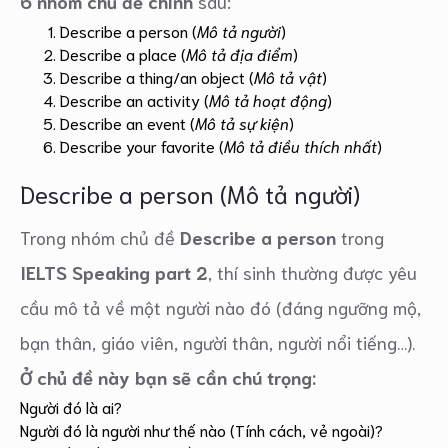
6 nhóm chủ đề chính
sau:
Describe a person (
Mô tả người
)
Describe a place (
Mô tả địa điểm
)
Describe a thing/an object (
Mô tả vật
)
Describe an activity (
Mô tả hoạt động
)
Describe an event (
Mô tả sự kiện
)
Describe your favorite (
Mô tả điều thích nhất
)
Describe a person (Mô tả người)
Trong nhóm chủ đề
Describe a person
trong
IELTS Speaking part 2
, thí sinh thường được yêu
cầu mô tả về một người nào đó (đáng ngưỡng mộ,
bạn thân, giáo viên, người thân, người nổi tiếng…).
Ở chủ đề này bạn sẽ cần chú trọng:
Người đó là ai?
Người đó là người như thế nào (Tính cách, vẻ ngoài)?