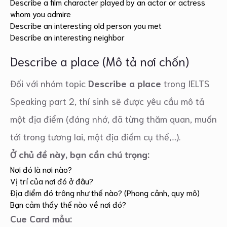
Describe a film character played by an actor or actress
whom you admire
Describe an interesting old person you met
Describe an interesting neighbor
Describe a place (Mô tả nơi chốn)
Đối với nhóm topic
Describe a place
trong IELTS
Speaking part 2, thí sinh sẽ được yêu cầu mô tả
một địa điểm (đáng nhớ, đã từng thăm quan, muốn
tới trong tương lai, một địa điểm cụ thể,…).
Ở chủ đề này, bạn cần chú trọng:
Nơi đó là nơi nào?
Vị trí của nơi đó ở đâu?
Địa điểm đó trông như thế nào? (Phong cảnh, quy mô)
Bạn cảm thấy thế nào về nơi đó?
Cue Card mẫu: