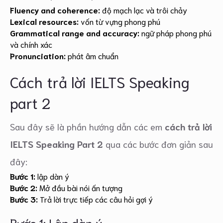
Fluency and coherence:
độ mạch lạc và trôi chảy
Lexical resources:
vốn từ vựng phong phú
Grammatical range and accuracy:
ngữ pháp phong phú
và chính xác
Pronunciation:
phát âm chuẩn
Cách trả lời IELTS Speaking
part 2
Sau đây sẽ là phần hướng dẫn các em
cách trả lời
IELTS Speaking Part 2
qua các bước đơn giản sau
đây:
Bước 1:
lập dàn ý
Bước 2:
Mở đầu bài nói ấn tượng
Bước 3:
Trả lời trực tiếp các câu hỏi gợi ý
Bước 1: Lập dàn ý