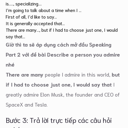
is….., specializing….
I’m going to talk about a time when I …
First of all, I’d like to say…
It is generally accepted that…
There are many…, but if I had to choose just one, I would
say that…
Giờ thì ta sẽ áp dụng cách mở đầu Speaking
Part 2 với đề bài Describe a person you admire
nhé
There are many
people I admire in this world,
but
if I had to choose just one, I would say that
I
greatly admire Elon Musk, the founder and CEO of
SpaceX and Tesla.
Bước 3: Trả lời trực tiếp các câu hỏi