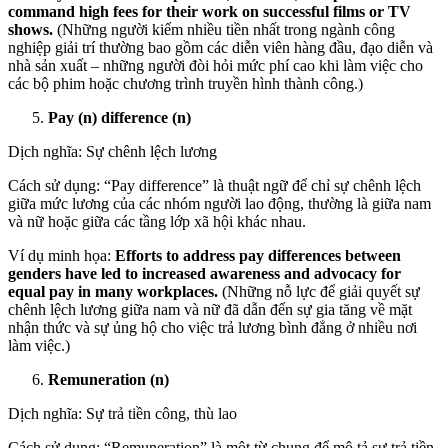
command high fees for their work on successful films or TV
shows.
(Những người kiếm nhiều tiền nhất trong ngành công
nghiệp giải trí thường bao gồm các diễn viên hàng đầu, đạo diễn và
nhà sản xuất – những người đòi hỏi mức phí cao khi làm việc cho
các bộ phim hoặc chương trình truyền hình thành công.)
Pay (n) difference (n)
Dịch nghĩa: Sự chênh lệch lương
Cách sử dụng: “Pay difference” là thuật ngữ để chỉ sự chênh lệch
giữa mức lương của các nhóm người lao động, thường là giữa nam
và nữ hoặc giữa các tầng lớp xã hội khác nhau.
Ví dụ minh họa:
Efforts to address pay differences between
genders have led to increased awareness and advocacy for
equal pay in many workplaces.
(Những nỗ lực để giải quyết sự
chênh lệch lương giữa nam và nữ đã dẫn đến sự gia tăng về mặt
nhận thức và sự ủng hộ cho việc trả lương bình đẳng ở nhiều nơi
làm việc.)
Remuneration (n)
Dịch nghĩa: Sự trả tiền công, thù lao
Cách sử dụng: “Remuneration” là một từ chung để mô tả sự trả tiền