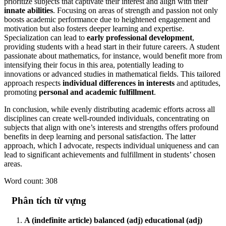
prioritize subjects that captivate their interest and align with their
innate abilities
. Focusing on areas of strength and passion not only
boosts academic performance due to heightened engagement and
motivation but also fosters deeper learning and expertise.
Specialization can lead to
early professional development
,
providing students with a head start in their future careers. A student
passionate about mathematics, for instance, would benefit more from
intensifying their focus in this area, potentially leading to
innovations or advanced studies in mathematical fields. This tailored
approach respects
individual differences in interests
and aptitudes,
promoting
personal and academic fulfillment
.
In conclusion, while evenly distributing academic efforts across all
disciplines can create well-rounded individuals, concentrating on
subjects that align with one’s interests and strengths offers profound
benefits in deep learning and personal satisfaction. The latter
approach, which I advocate, respects individual uniqueness and can
lead to significant achievements and fulfillment in students’ chosen
areas.
Word count: 308
Phân tích từ vựng
A (indefinite article) balanced (adj) educational (adj)