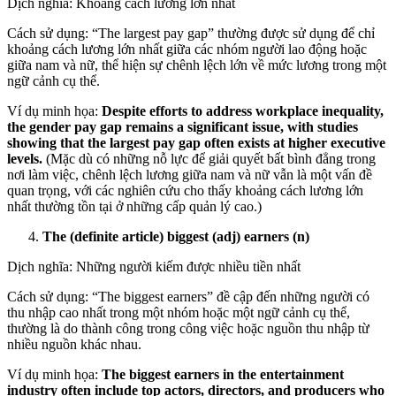
Dịch nghĩa: Khoảng cách lương lớn nhất
Cách sử dụng: “The largest pay gap” thường được sử dụng để chỉ
khoảng cách lương lớn nhất giữa các nhóm người lao động hoặc
giữa nam và nữ, thể hiện sự chênh lệch lớn về mức lương trong một
ngữ cảnh cụ thể.
Ví dụ minh họa:
Despite efforts to address workplace inequality,
the gender pay gap remains a significant issue, with studies
showing that the largest pay gap often exists at higher executive
levels.
(Mặc dù có những nỗ lực để giải quyết bất bình đẳng trong
nơi làm việc, chênh lệch lương giữa nam và nữ vẫn là một vấn đề
quan trọng, với các nghiên cứu cho thấy khoảng cách lương lớn
nhất thường tồn tại ở những cấp quản lý cao.)
The (definite article) biggest (adj) earners (n)
Dịch nghĩa: Những người kiếm được nhiều tiền nhất
Cách sử dụng: “The biggest earners” đề cập đến những người có
thu nhập cao nhất trong một nhóm hoặc một ngữ cảnh cụ thể,
thường là do thành công trong công việc hoặc nguồn thu nhập từ
nhiều nguồn khác nhau.
Ví dụ minh họa:
The biggest earners in the entertainment
industry often include top actors, directors, and producers who