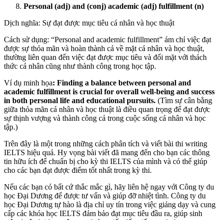
Personal (adj) and (conj) academic (adj) fulfillment (n)
Dịch nghĩa: Sự đạt được mục tiêu cá nhân và học thuật
Cách sử dụng: “Personal and academic fulfillment” ám chỉ việc đạt
được sự thỏa mãn và hoàn thành cả về mặt cá nhân và học thuật,
thường liên quan đến việc đạt được mục tiêu và đối mặt với thách
thức cá nhân cũng như thành công trong học tập.
Ví dụ minh họa
: Finding a balance between personal and
academic fulfillment is crucial for overall well-being and success
in both personal life and educational pursuits.
(Tìm sự cân bằng
giữa thỏa mãn cá nhân và học thuật là điều quan trọng để đạt được
sự thịnh vượng và thành công cả trong cuộc sống cá nhân và học
tập.)
Trên đây là một trong những cách phân tích và viết bài thi writing
IELTS hiệu quả. Hy vọng bài viết đã mang đến cho bạn các thông
tin hữu ích để chuẩn bị cho kỳ thi IELTS của mình và có thể giúp
cho các bạn đạt được điểm tốt nhất trong kỳ thi.
Nếu các bạn có bất cứ thắc mắc gì, hãy liên hệ ngay với Công ty du
học Đại Dương để được tư vấn và giúp đỡ nhiệt tình. Công ty du
học Đại Dương tự hào là địa chỉ uy tín trong việc giảng dạy và cung
cấp các khóa học IELTS đảm bảo đạt mục tiêu đầu ra, giúp sinh