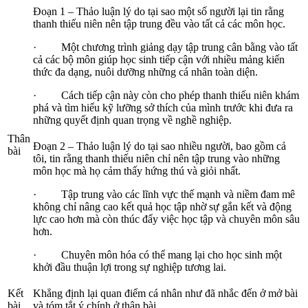
Đoạn 1 – Thảo luận lý do tại sao một số người lại tin rằng
thanh thiếu niên nên tập trung đều vào tất cả các môn học.
· Một chương trình giảng dạy tập trung cân bằng vào tất
cả các bộ môn giúp học sinh tiếp cận với nhiều mảng kiến
thức đa dạng, nuôi dưỡng những cá nhân toàn diện.
· Cách tiếp cận này còn cho phép thanh thiếu niên khám
phá và tìm hiểu kỹ lưỡng sở thích của mình trước khi đưa ra
những quyết định quan trọng về nghề nghiệp.
Thân
Đoạn 2 – Thảo luận lý do tại sao nhiều người, bao gồm cả
bài
tôi, tin rằng thanh thiếu niên chỉ nên tập trung vào những
môn học mà họ cảm thấy hứng thú và giỏi nhất.
· Tập trung vào các lĩnh vực thế mạnh và niềm đam mê
không chỉ nâng cao kết quả học tập nhờ sự gắn kết và động
lực cao hơn mà còn thúc đẩy việc học tập và chuyên môn sâu
hơn.
· Chuyên môn hóa có thể mang lại cho học sinh một
khởi đầu thuận lợi trong sự nghiệp tương lai.
Kết
Khẳng định lại quan điểm cá nhân như đã nhắc đến ở mở bài
bài
và tóm tắt ý chính ở thân bài.