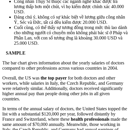
Công nhân Thụy Sĩ thuộc các ngành nghề khác được trả
lương thấp hơn một chút, vì họ kiếm được chính xác 40.000
USD.
Đáng chú ý, không có sự khác biệt về lương giữa công nhân
Ý, Séc và Đức, tất cả đều kiếm được 20.000 USD.
Cuối cùng, có thể thấy sự tương đồng trong mức thù lao dành
cho những người có chuyên môn không phải bác sĩ ở Pháp và
Phần Lan, với con số tương ứng là khoảng 30.000 USD và
25.000 USD.
SAMPLE
The bar chart gives information about the yearly salaries of doctors
compared to other professions across various countries in 2004.
Overall, the US was
the top payer
for both doctors and other
workers, while salaries in Italy, the Czech Republic, and Germany
were relatively similar. Additionally, doctors received significantly
higher annual pay than people doing other jobs in all given
countries.
In terms of the annual salary of doctors, the United States topped the
list with a substantial $120,000 per year, followed distantly by
France and Switzerland, where these
health professionals
made the
same amount of $70,000 annually. Meanwhile, those working in
Italy, the Czech Republic, and Germany had annual earnings of