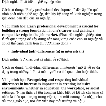
Dịch nghĩa: Phát triển nghề nghiệp sớm
Cách sử dụng: “Early professional development” đề cập đến quá
trình phát triển nghề nghiệp, tích lũy kỹ năng và kinh nghiệm trong
giai đoạn ban đầu của sự nghiệp.
Ví dụ minh họa:
Early professional development is crucial for
building a strong foundation in one’s career and gaining a
competitive edge in the job market.
(Phát triển nghề nghiệp sớm
là rất quan trọng để xây dựng nền tảng vững chắc cho sự nghiệp và
có lợi thế cạnh tranh trên thị trường lao động.)
Individual (adj) differences (n) in interests (n)
Dịch nghĩa: Sự khác biệt cá nhân về sở thích
Cách sử dụng: “Individual differences in interests” mô tả về sự đa
dạng trong những thứ mà mỗi người có thể quan tâm hoặc thích.
Ví dụ minh họa:
Recognizing and respecting individual
differences in interests is important in creating inclusive
environments, whether in education, the workplace, or social
settings.
(Nhận thức và tôn trọng sự khác biệt về lợi ích của từng cá
nhân là điều quan trọng trong việc tạo ra môi trường hòa nhập, cho
dù trong giáo dục, nơi làm việc hay môi trường xã hội.)