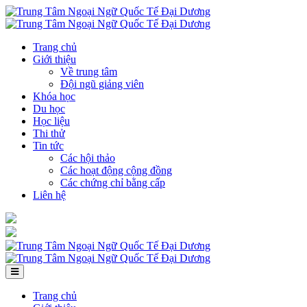
Trang chủ
Giới thiệu
Về trung tâm
Đội ngũ giảng viên
Khóa học
Du học
Học liệu
Thi thử
Tin tức
Các hội thảo
Các hoạt động cộng đồng
Các chứng chỉ bằng cấp
Liên hệ
Trang chủ