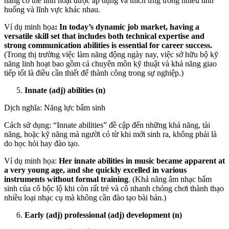
năng có thể linh hoạt được áp dụng và thích ứng trong nhiều tình
huống và lĩnh vực khác nhau.
Ví dụ minh họa
: In today’s dynamic job market, having a
versatile skill set that includes both technical expertise and
strong communication abilities is essential for career success.
(Trong thị trường việc làm năng động ngày nay, việc sở hữu bộ kỹ
năng linh hoạt bao gồm cả chuyên môn kỹ thuật và khả năng giao
tiếp tốt là điều cần thiết để thành công trong sự nghiệp.)
Innate (adj) abilities (n)
Dịch nghĩa: Năng lực bẩm sinh
Cách sử dụng: “Innate abilities” đề cập đến những khả năng, tài
năng, hoặc kỹ năng mà người có từ khi mới sinh ra, không phải là
do học hỏi hay đào tạo.
Ví dụ minh họa:
Her innate abilities in music became apparent at
a very young age, and she quickly excelled in various
instruments without formal training
. (Khả năng âm nhạc bẩm
sinh của cô bộc lộ khi còn rất trẻ và cô nhanh chóng chơi thành thạo
nhiều loại nhạc cụ mà không cần đào tạo bài bản.)
Early (adj) professional (adj) development (n)