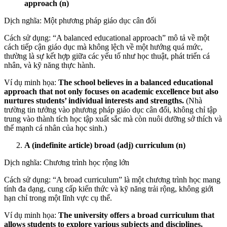
approach (n)
Dịch nghĩa: Một phương pháp giáo dục cân đối
Cách sử dụng: “A balanced educational approach” mô tả về một
cách tiếp cận giáo dục mà không lệch về một hướng quá mức,
thường là sự kết hợp giữa các yếu tố như học thuật, phát triển cá
nhân, và kỹ năng thực hành.
Ví dụ minh họa:
The school believes in a balanced educational
approach that not only focuses on academic excellence but also
nurtures students’ individual interests and strengths.
(Nhà
trường tin tưởng vào phương pháp giáo dục cân đối, không chỉ tập
trung vào thành tích học tập xuất sắc mà còn nuôi dưỡng sở thích và
thế mạnh cá nhân của học sinh.)
A (indefinite article) broad (adj) curriculum (n)
Dịch nghĩa: Chương trình học rộng lớn
Cách sử dụng: “A broad curriculum” là một chương trình học mang
tính đa dạng, cung cấp kiến thức và kỹ năng trải rộng, không giới
hạn chỉ trong một lĩnh vực cụ thể.
Ví dụ minh họa:
The university offers a broad curriculum that
allows students to explore various subjects and disciplines,