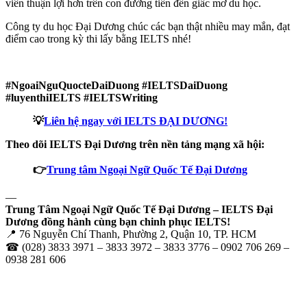
viên thuận lợi hơn trên con đường tiến đến giấc mơ du học.
Công ty du học Đại Dương chúc các bạn thật nhiều may mắn, đạt
điểm cao trong kỳ thi lấy bằng IELTS nhé!
#NgoaiNguQuocteDaiDuong
#IELTSDaiDuong
#luyenthiIELTS #IELTSWriting
💡
Liên hệ ngay với IELTS ĐẠI DƯƠNG!
Theo dõi IELTS Đại Dương trên nền tảng mạng xã hội:
👉
Trung tâm Ngoại Ngữ Quốc Tế Đại Dương
—
Trung Tâm Ngoại Ngữ Quốc Tế Đại Dương – IELTS Đại
Dương đồng hành cùng bạn chinh phục IELTS!
📍 76 Nguyễn Chí Thanh, Phường 2, Quận 10, TP. HCM
☎ (028) 3833 3971 – 3833 3972 – 3833 3776 – 0902 706 269 –
0938 281 606