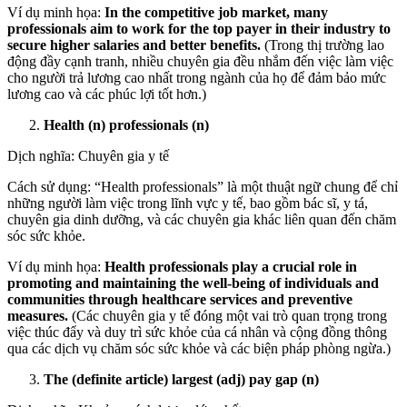
Ví dụ minh họa:
In the competitive job market, many
professionals aim to work for the top payer in their industry to
secure higher salaries and better benefits.
(Trong thị trường lao
động đầy cạnh tranh, nhiều chuyên gia đều nhắm đến việc làm việc
cho người trả lương cao nhất trong ngành của họ để đảm bảo mức
lương cao và các phúc lợi tốt hơn.)
Health (n) professionals (n)
Dịch nghĩa: Chuyên gia y tế
Cách sử dụng: “Health professionals” là một thuật ngữ chung để chỉ
những người làm việc trong lĩnh vực y tế, bao gồm bác sĩ, y tá,
chuyên gia dinh dưỡng, và các chuyên gia khác liên quan đến chăm
sóc sức khỏe.
Ví dụ minh họa:
Health professionals play a crucial role in
promoting and maintaining the well-being of individuals and
communities through healthcare services and preventive
measures.
(Các chuyên gia y tế đóng một vai trò quan trọng trong
việc thúc đẩy và duy trì sức khỏe của cá nhân và cộng đồng thông
qua các dịch vụ chăm sóc sức khỏe và các biện pháp phòng ngừa.)
The (definite article) largest (adj) pay gap (n)