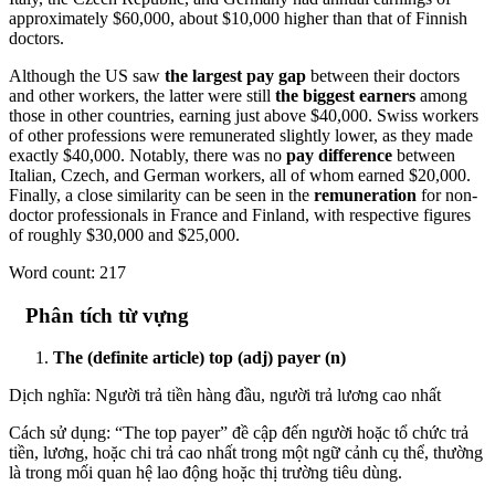
approximately $60,000, about $10,000 higher than that of Finnish
doctors.
Although the US saw
the largest pay gap
between their doctors
and other workers, the latter were still
the biggest earners
among
those in other countries, earning just above $40,000. Swiss workers
of other professions were remunerated slightly lower, as they made
exactly $40,000. Notably, there was no
pay difference
between
Italian, Czech, and German workers, all of whom earned $20,000.
Finally, a close similarity can be seen in the
remuneration
for non-
doctor professionals in France and Finland, with respective figures
of roughly $30,000 and $25,000.
Word count: 217
Phân tích từ vựng
The (definite article) top (adj) payer (n)
Dịch nghĩa: Người trả tiền hàng đầu, người trả lương cao nhất
Cách sử dụng: “The top payer” đề cập đến người hoặc tổ chức trả
tiền, lương, hoặc chi trả cao nhất trong một ngữ cảnh cụ thể, thường
là trong mối quan hệ lao động hoặc thị trường tiêu dùng.