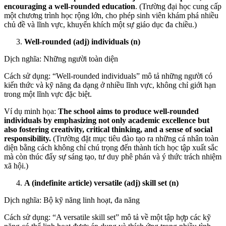
encouraging a well-rounded education
. (Trường đại học cung cấp
một chương trình học rộng lớn, cho phép sinh viên khám phá nhiều
chủ đề và lĩnh vực, khuyến khích một sự giáo dục đa chiều.)
Well-rounded (adj) individuals (n)
Dịch nghĩa: Những người toàn diện
Cách sử dụng: “Well-rounded individuals” mô tả những người có
kiến thức và kỹ năng đa dạng ở nhiều lĩnh vực, không chỉ giới hạn
trong một lĩnh vực đặc biệt.
Ví dụ minh họa:
The school aims to produce well-rounded
individuals by emphasizing not only academic excellence but
also fostering creativity, critical thinking, and a sense of social
responsibility.
(Trường đặt mục tiêu đào tạo ra những cá nhân toàn
diện bằng cách không chỉ chú trọng đến thành tích học tập xuất sắc
mà còn thúc đẩy sự sáng tạo, tư duy phê phán và ý thức trách nhiệm
xã hội.)
A (indefinite article) versatile (adj) skill set (n)
Dịch nghĩa: Bộ kỹ năng linh hoạt, đa năng
Cách sử dụng: “A versatile skill set” mô tả về một tập hợp các kỹ