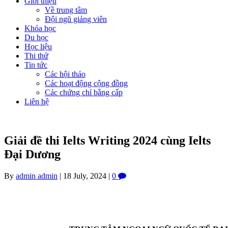
Giới thiệu
Về trung tâm
Đội ngũ giảng viên
Khóa học
Du học
Học liệu
Thi thử
Tin tức
Các hội thảo
Các hoạt động cộng đồng
Các chứng chỉ bằng cấp
Liên hệ
Giải đề thi Ielts Writing 2024 cùng Ielts
Đại Dương
By
admin admin
|
18 July, 2024
|
0