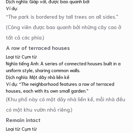
Dịch nghĩa: Giáp với, được bao quanh bởi
Ví dụ:
“The park is bordered by tall trees on all sides.”
(Công viên được bao quanh bởi những cây cao ở
tất cả các phía.)
A row of terraced houses
Loại từ: Cụm từ
Nghĩa tiếng Anh: A series of connected houses built in a
uniform style, sharing common walls.
Dịch nghĩa: Một dãy nhà liền kề
Ví dụ: “The neighborhood features a row of terraced
houses, each with its own small garden.”
(Khu phố này có một dãy nhà liền kề, mỗi nhà đều
có một khu vườn nhỏ riêng.)
Remain intact
Loại từ: Cụm từ