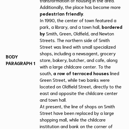
transformation of housing in the area.
Additionally, the place has become more
pedestrian friendly
.
In 1990, the center of town featured a
park, a library, and a town hall,
bordered
by
Smith, Green, Oldfield, and Newton
Streets. The northern side of Smith
Street was lined with small specialized
shops, including a newsagent, grocery
BODY
store, bakery, butcher, and cafe, along
PARAGRAPH 1
with a large childcare center. To the
south,
a row of terraced houses
lined
Green Street, while two banks were
located on Oldfield Street, directly to the
east and opposite the childcare center
and town hall.
At present, the line of shops on Smith
Street have been replaced by a large
shopping mall, while the childcare
institution and bank on the corner of