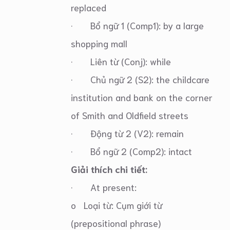
replaced
· Bổ ngữ 1 (Comp1): by a large
shopping mall
· Liên từ (Conj): while
· Chủ ngữ 2 (S2): the childcare
institution and bank on the corner
of Smith and Oldfield streets
· Động từ 2 (V2): remain
· Bổ ngữ 2 (Comp2): intact
Giải thích chi tiết:
· At present:
o Loại từ: Cụm giới từ
(prepositional phrase)