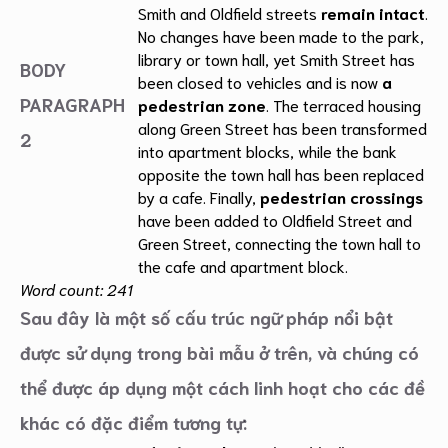
Smith and Oldfield streets
remain intact
.
No changes have been made to the park,
library or town hall, yet Smith Street has
BODY
been closed to vehicles and is now
a
PARAGRAPH
pedestrian zone
. The terraced housing
along Green Street has been transformed
2
into apartment blocks, while the bank
opposite the town hall has been replaced
by a cafe. Finally,
pedestrian crossings
have been added to Oldfield Street and
Green Street, connecting the town hall to
the cafe and apartment block.
Word count: 241
Sau đây là một số cấu trúc ngữ pháp nổi bật
được sử dụng trong bài mẫu ở trên, và chúng có
thể được áp dụng một cách linh hoạt cho các đề
khác có đặc điểm tương tự: