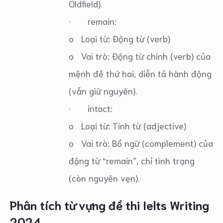
Oldfield).
· remain:
o Loại từ: Động từ (verb)
o Vai trò: Động từ chính (verb) của
mệnh đề thứ hai, diễn tả hành động
(vẫn giữ nguyên).
· intact:
o Loại từ: Tính từ (adjective)
o Vai trò: Bổ ngữ (complement) của
động từ “remain”, chỉ tình trạng
(còn nguyên vẹn).
Phân tích từ vựng
đề thi Ielts Writing
2024