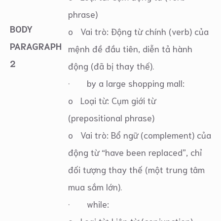
phrase)
BODY
o Vai trò: Động từ chính (verb) của
PARAGRAPH
mệnh đề đầu tiên, diễn tả hành
2
động (đã bị thay thế).
· by a large shopping mall:
o Loại từ: Cụm giới từ
(prepositional phrase)
o Vai trò: Bổ ngữ (complement) của
động từ “have been replaced”, chỉ
đối tượng thay thế (một trung tâm
mua sắm lớn).
· while: