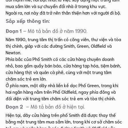
mua sắm lớn và sự chuyển đổi nhà ở trong khu vực.
Ngoài ra, nơi này đã trở nên thân thiện hơn với người đi bộ.
Sắp xếp thông tin:
Đoạn 1
– Mô tả bản đồ ở năm 1990.
Năm 1990, trung tâm thị trấn có công viên, thư viện và tòa
thị chính, giáp với các đường Smith, Green, Oldfield và
Newton.
Phía bắc của Phố Smith có các cửa hàng chuyên doanh
nhỏ, bao gồm quầy bán báo, cửa hàng tạp hóa, tiệm bánh,
cửa hàng thịt và quán cà phê, cùng với một trung tâm
chăm sóc trẻ em lớn.
Ở phía nam, một dãy nhà liền kề dọc Phố Green, trong khi
hai ngân hàng nằm trên Phố Oldfield, ngay phía đông và
đối diện với trung tâm chăm sóc trẻ em và tòa thị chính.
Đoạn 2
– Mô tả bản đồ ở hiện tại.
Hiện tại, dãy cửa hàng trên phố Smith đã được thay thế
bằng một trung tâm mua sắm lớn, trong khi cơ sở chăm sóc
trẻ em và ngân hàng ở góc đường Smith và Oldfield vẫn