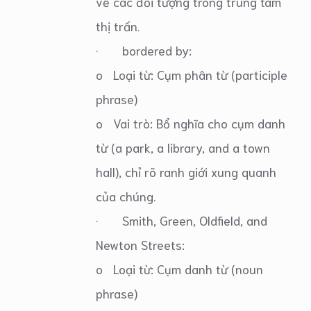
về các đối tượng trong trung tâm
thị trấn.
· bordered by:
o Loại từ: Cụm phân từ (participle
phrase)
o Vai trò: Bổ nghĩa cho cụm danh
từ (a park, a library, and a town
hall), chỉ rõ ranh giới xung quanh
của chúng.
· Smith, Green, Oldfield, and
Newton Streets:
o Loại từ: Cụm danh từ (noun
phrase)