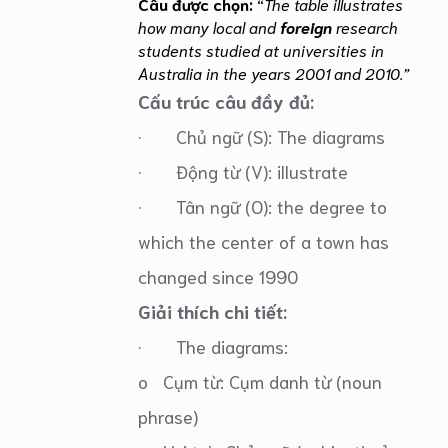
Câu được chọn:
“
The table illustrates
how many local and
foreign
research
students studied at universities in
Australia in the years 2001 and 2010.”
Cấu trúc câu đầy đủ:
· Chủ ngữ (S): The diagrams
· Động từ (V): illustrate
· Tân ngữ (O): the degree to
which the center of a town has
changed since 1990
Giải thích chi tiết:
· The diagrams:
o Cụm từ: Cụm danh từ (noun
phrase)