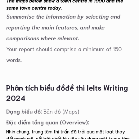
The maps below show a town centre in 1990 and the
same town centre today.
Summarise the information by selecting and
reporting the main features, and make
comparisons where relevant.
Your report should comprise a minimum of 150
words.
Phân tích biểu đồđề thi Ielts Writing
2024
Dạng biểu đồ:
Bản đồ (Maps)
Đặc điểm tổng quan (Overview):
Nhìn chung, trung tâm thị trấn đã trải qua một loạt thay
đổi mạnh mẽ, nổi bật nhất là việc xây dựng một trung tâm