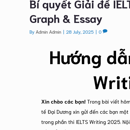
Bí quyết Giải đề IE
Graph & Essay
By
Admin Admin
|
28 July, 2025
|
0
Hướng d
Wri
Xin chào các bạn!
Trong bài viết hôm
tế Đại Dương xin gửi đến các bạn một b
trong phần thi IELTS Writing 2025. N