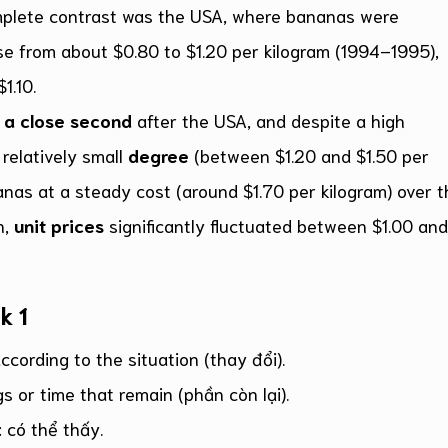
complete contrast was the USA, where bananas were
ise from about $0.80 to $1.20 per kilogram (1994–1995),
1.10.
 a close second
after the USA, and despite a high
 relatively small
degree
(between $1.20 and $1.50 per
nanas at a steady cost (around $1.70 per kilogram) over 
n,
unit prices
significantly fluctuated between $1.00 and
k 1
according to the situation (thay đổi).
gs or time that remain (phần còn lại).
: có thể thấy.