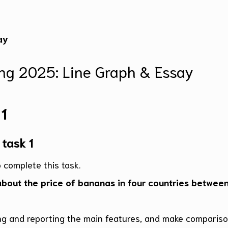
ay
1
task 1
 complete this task.
about the price of bananas in four countries betwee
ng and reporting the main features, and make comparis