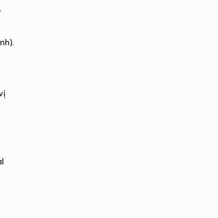
,
nh).
vị
al