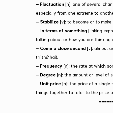
– Fluctuation
[n]: one of several chan
especially from one extreme to anothe
– Stabilize
[v]: to become or to make
– In terms of something
[linking exp
talking about or how you are thinking 
– Come a close second
[v]: almost 
trí thứ hai).
– Frequency
[n]: the rate at which s
– Degree
[n]: the amount or level of 
– Unit price
[n]: the price of a singl
things together to refer to the price 
=====