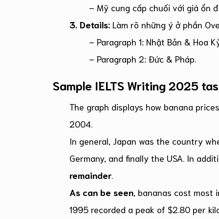
– Mỹ cung cấp chuối với giá ổn đị
3. Details:
Làm rõ những ý ở phần Over
– Paragraph 1: Nhật Bản & Hoa Kỳ
– Paragraph 2: Đức & Pháp.
Sample IELTS Writing 2025 tas
The graph displays how banana prices
2004.
In general, Japan was the country wh
Germany, and finally the USA. In addi
remainder
.
As can be seen
, bananas cost most i
1995 recorded a peak of $2.80 per kil