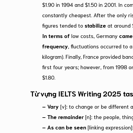
$1.90 in 1994 and $1.50 in 2001. In 
constantly cheapest. After the only r
figures tended to
stabilize
at around $
In terms of
low costs, Germany
came
frequency
, fluctuations occurred to a
kilogram). Finally, France provided ba
first four years; however, from 1998 o
$1.80.
Từ vựng IELTS Writing 2025 tas
– Vary
[v]: to change or be different 
– The remainder
[n]: the people, thin
– As can be seen
[linking expression]