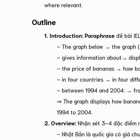
where relevant.
Outline
1. Introduction:
Paraphrase
đề bài IE
– The graph below → the graph (
– gives information about→ displ
– the price of bananas → how ban
– in four countries → in four diff
– between 1994 and 2004. → fr
⇒ The graph displays how banana 
1994 to 2004.
2. Overview:
Nhận xét 3–4 đặc điểm n
– Nhật Bản là quốc gia có giá chu