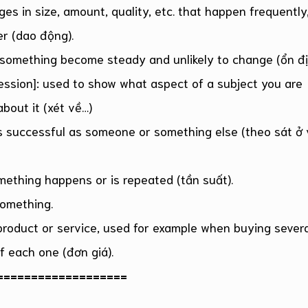
ges in size, amount, quality, etc. that happen frequently
r (dao động).
 something become steady and unlikely to change (ổn đị
ression]: used to show what aspect of a subject you are
about it (xét về…)
as successful as someone or something else (theo sát ở 
omething happens or is repeated (tần suất).
something.
e product or service, used for example when buying sever
of each one (đơn giá).
===================