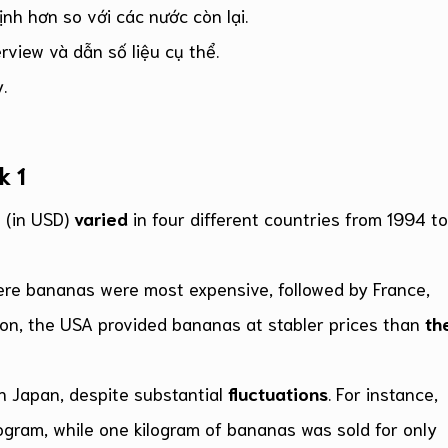
nh hơn so với các nước còn lại.
view và dẫn số liệu cụ thể.
.
k 1
 (in USD)
varied
in four different countries from 1994 to
ere bananas were most expensive, followed by France,
tion, the USA provided bananas at stabler prices than
th
n Japan, despite substantial
fluctuations
. For instance,
ogram, while one kilogram of bananas was sold for only