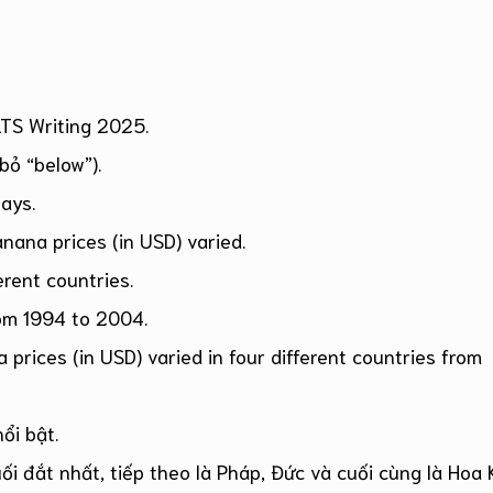
LTS Writing 2025.
bỏ “below”).
ays.
ana prices (in USD) varied.
erent countries.
om 1994 to 2004.
prices (in USD) varied in four different countries from
ổi bật.
ối đắt nhất, tiếp theo là Pháp, Đức và cuối cùng là Hoa 