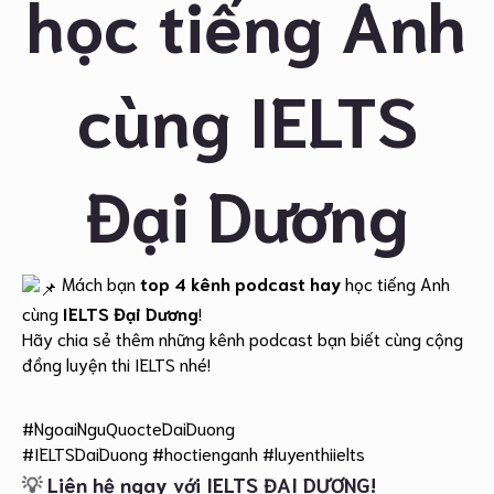
học tiếng Anh
cùng IELTS
Đại Dương
Mách bạn
top 4 kênh podcast hay
học tiếng Anh
cùng
IELTS Đại Dương
!
Hãy chia sẻ thêm những kênh podcast bạn biết cùng cộng
đồng luyện thi IELTS nhé!
#NgoaiNguQuocteDaiDuong
#IELTSDaiDuong
#hoctienganh
#luyenthiielts
💡
Liên hệ ngay với IELTS ĐẠI DƯƠNG!